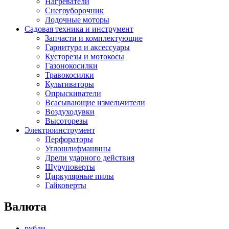
Нагреватели
Снегоуборочник
Лодочные моторы
Садовая техника и инструмент
Запчасти и комплектующие
Гарнитура и аксессуары
Кусторезы и мотокосы
Газонокосилки
Травокосилки
Культиваторы
Опрыскиватели
Всасывающие измельчители
Воздуходувки
Высоторезы
Электроинструмент
Перфораторы
Углошлифмашины
Дрели ударного действия
Шуруповерты
Циркулярные пилы
Гайковерты
Валюта
рубли