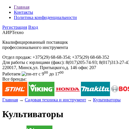
Главная
Контакты
Политика конфиденциальности
Регистрация
Вход
АИРТехно
Квалифицированный поставщик
профессионального инструмента
Отдел продаж:
+375(29) 68-68-354; +375(29) 68-68-352
Для работы с юрлицами (факс):
8(017)205-74-93; 8(017)313-27-4
220017, Минск,ул. Притыцкого,д. 146 офис 207
00
00
Работаем
с 9
до 17
Все бренды:
Главная
→
Садовая техника и инструмент
→
Культиваторы
Культиваторы