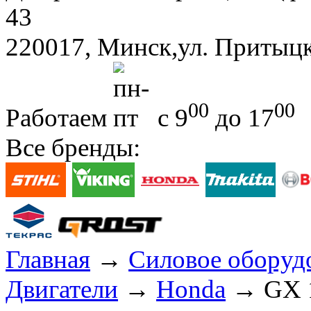
43
220017, Минск,ул. Притыцк
00
00
Работаем
с 9
до 17
Все бренды:
Главная
→
Силовое оборуд
Двигатели
→
Honda
→ GX 