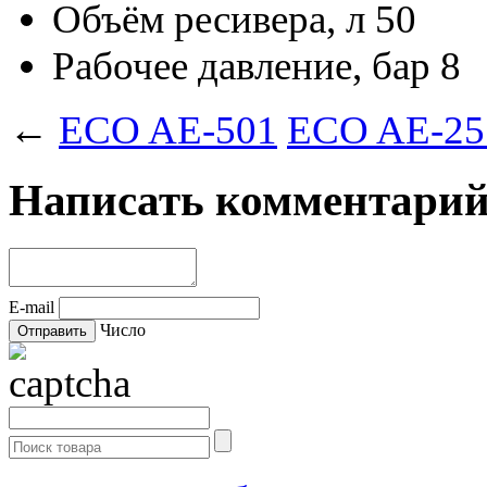
Объём ресивера, л
50
Рабочее давление, бар
8
←
ECO AE-501
ECO AE-25
Написать комментари
E-mail
Число