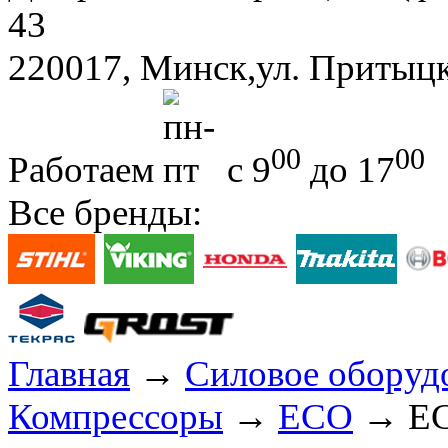
43
220017, Минск,ул. Притыцк
00
00
Работаем
с 9
до 17
Все бренды:
Главная
→
Силовое оборуд
Компрессоры
→
ECO
→ EC