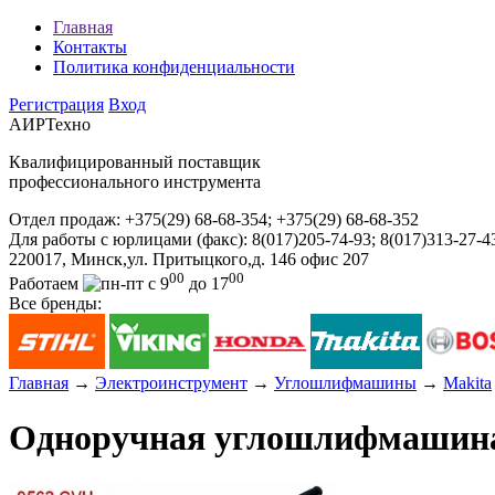
Главная
Контакты
Политика конфиденциальности
Регистрация
Вход
АИРТехно
Квалифицированный поставщик
профессионального инструмента
Отдел продаж:
+375(29) 68-68-354; +375(29) 68-68-352
Для работы с юрлицами (факс):
8(017)205-74-93; 8(017)313-27-4
220017, Минск,ул. Притыцкого,д. 146 офис 207
00
00
Работаем
с 9
до 17
Все бренды:
Главная
→
Электроинструмент
→
Углошлифмашины
→
Makita
Одноручная углошлифмашин